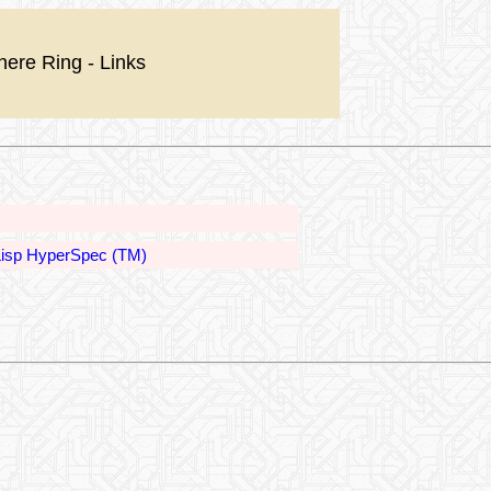
nere Ring - Links
sp HyperSpec (TM)