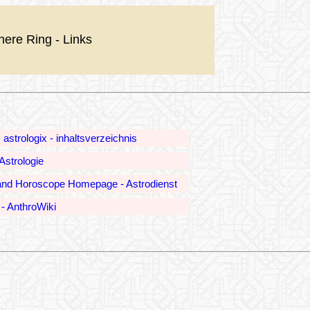
nere Ring - Links
: astrologix - inhaltsverzeichnis
Astrologie
and Horoscope Homepage - Astrodienst
 - AnthroWiki