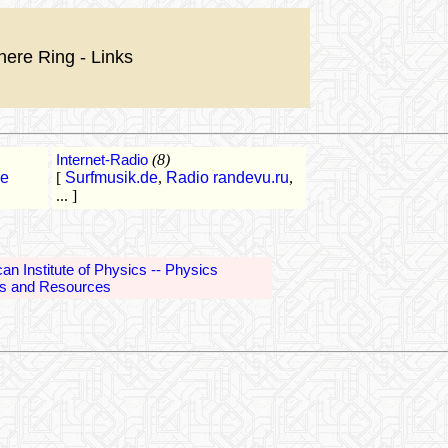
nere Ring - Links
Internet-Radio
(8)
he
[
Surfmusik.de
,
Radio randevu.ru
,
... ]
an Institute of Physics -- Physics
ns and Resources