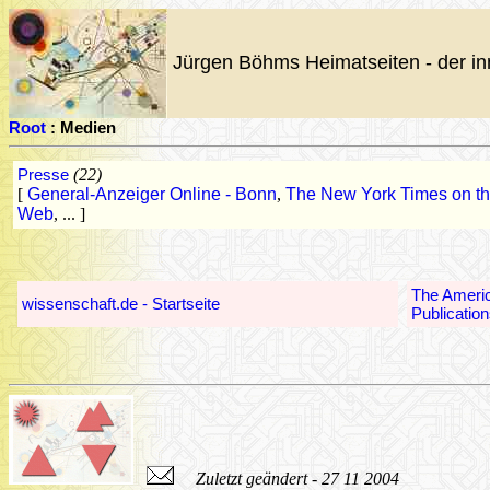
Jürgen Böhms Heimatseiten - der in
Root
: Medien
Presse
(22)
[
General-Anzeiger Online - Bonn
,
The New York Times on t
Web
, ... ]
The Americ
wissenschaft.de - Startseite
Publicatio
Zuletzt geändert - 27 11 2004