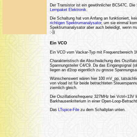
Der Transistor ist ein gewöhnlicher BC547C. Die
Lernpaket Elektronik
.
Die Schaltung hat von Anfang an funktioniert, k
richtigen Spektrumanalysator
, um sie einmal korr
Spektrumanalysator aber auch beleidigt, wenn m
:-))
Ein VCO
Ein VCO vom Vackar-Typ mit Frequenzbereich 1
Charakteristisch die Abschwächung des Oszillat
Spannungsteiler C4/C9. Da das Eingangsignal (o
liegen an d1top eigentlich zu grosse Spannungsa
Wünschenswert wären hier 100 mV_pp, tatsächlich
von vload ist für beide betrachteten Steuersp
ziemlich gleich.
Die Oszillationsfrequenz 327MHz bei Vctrl=13V l
Barkhausenkriterium in einer Open-Loop-Betracht
Das
LTspice-File
zu dem Schaltplan unten.