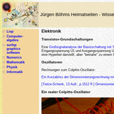
Jürgen Böhms Heimatseiten - Wisse
Elektronik
Lisp
Computer-
Transistor-Grundschaltungen
algebra
surfxp
Eine
Großsignalanalyse der Basisschaltung mit
graphics
Eingangsspannung U1 und Ausgangsspannung UC li
software
eine Hyperbel darstellt, aber "beinahe" zu einem
Numerics
Oszillatoren
Mathematik
Physik
Rechnungen zum Colpitts-Oszillator:
Informatik
Ein Kurzabriss der Dimensionierungsrechnung mi
[Tietze-Schenk, 13.Aufl., p.1512 ff.]
Dimensionie
Ein realer Colpitts-Oszillator